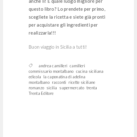
anche lì! E quale luogo migliore per
questo libro? Lo prendete per primo,
scegliete la ricetta e siete già pronti
per acquistare gli ingredienti per
realizzarla!!!
Buon viaggio in Sicilia a tutti!
andrea camilleri
camilleri
commissario montalbano
cucina siciliana
edicola
la caponatina di adelina
montalbano
racconti
ricette siciliane
romanzo
sicilia
supermercato
trenta
Trenta Editore