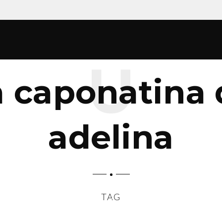
a caponatina 
adelina
TAG
SCROLL DOWN