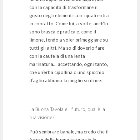
con la capacità di trasformare il
gusto degli elementi con i quali entra
in contatto. Come lui, a volte, anch’io
sono brusca e pratica e, come il
limone, tendo a voler primeggiare su
tutti gli altri. Ma so di doverlo fare
con la cautela di una lenta
marinatura… accettando, ogni tanto,
che un’erba cipollina o uno spicchio
d’aglio abbiano la meglio su di me.
La Buona Tavola e il futuro, qual è la
tua visione?
Può sembrare banale, ma credo che il
futuro della buona tavola sia la