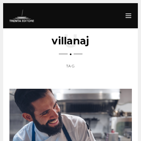
villanaj
TAG
SCROLL DOWN