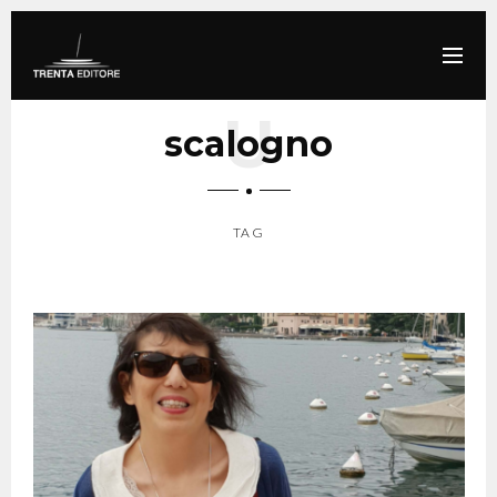
scalogno
TAG
SCROLL DOWN