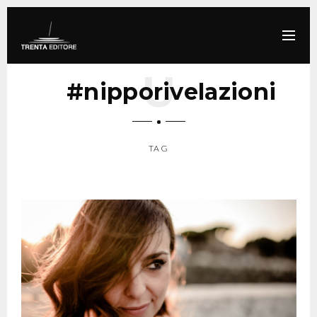
#nipporivelazioni
TAG
SCROLL DOWN