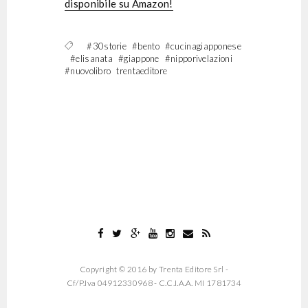
disponibile su Amazon!
#30storie
#bento
#cucinagiapponese
#elisanata
#giappone
#nipporivelazioni
#nuovolibro
trentaeditore
Copyright © 2016 by Trenta Editore Srl -
Cf/P.Iva 04912330968 - C.C.I.A.A. MI 1781734