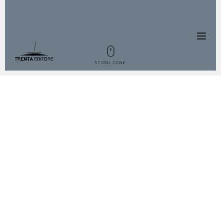
SCROLL DOWN
IL LIBRO
Un viaggio attraverso i misteri e i doni
del mare indagando e scoprendo uno
dei suoi abitanti più enigmatici,
l’ostrica.
Questo frutto di mare non è
solo un alimento, ma regala vere
esperienze sensoriali.
Oyster