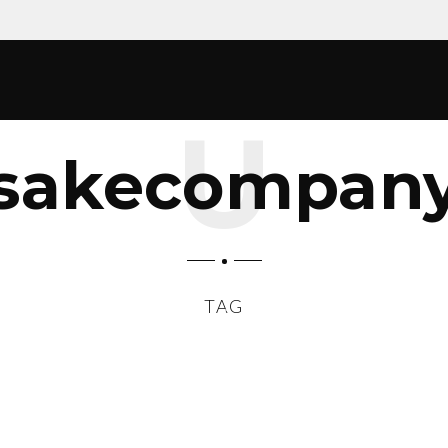
sakecompan
TAG
SCROLL DOWN