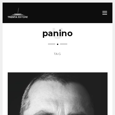
panino
TAG
SCROLL DOWN