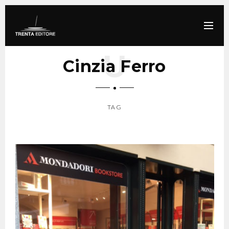
Cinzia Ferro
TAG
SCROLL DOWN