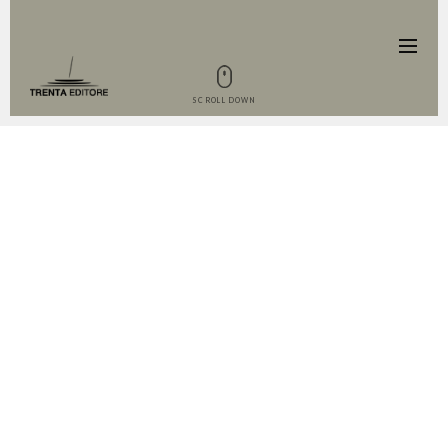
SCROLL DOWN
IL LIBRO
Il Natale è perfetto per presentare in
tavola piatti gustosi e di classe, con
ricette uniche e creative. Basta avere
i consigli giusti e... quando è Eleonora
Miucci a “parlare” il successo è
assicurato. Eleganza e fantasia
entrano in cucina regalando ricette