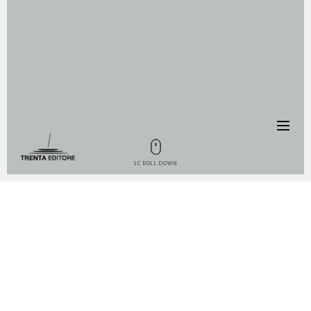
SCROLL DOWN
IL LIBRO
Se pensavate allo Champagne come al